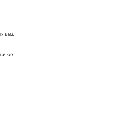
их Вам.
 точки?