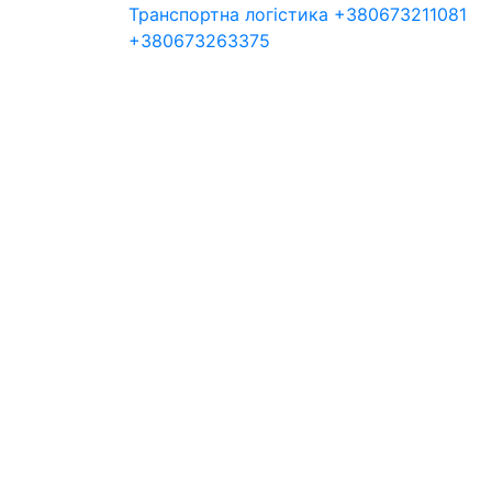
Транспортна логістика +380673211081
+380673263375