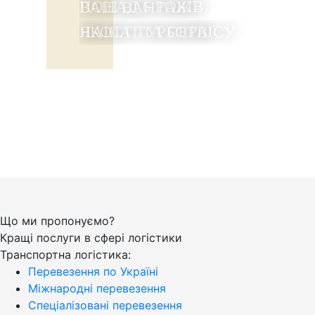
ПОНАД 6 РОКІВ
ВАШ ВАНТАЖ -
ЯКОСТІ ТА СЕРВІСУ
НАША ТУРБОТА
Що ми пропонуємо?
Кращі послуги в сфері логістики
Транспортна логістика:
Перевезення по Україні
Міжнародні перевезення
Спеціалізовані перевезення